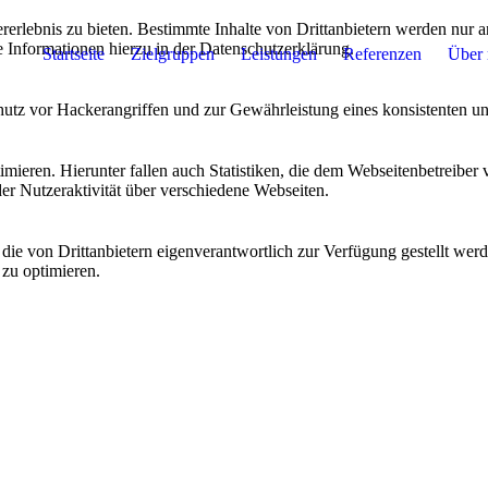
lebnis zu bieten. Bestimmte Inhalte von Drittanbietern werden nur ang
e Informationen hierzu in der Datenschutzerklärung.
Startseite
Zielgruppen
Leistungen
Referenzen
Über
utz vor Hackerangriffen und zur Gewährleistung eines konsistenten un
ieren. Hierunter fallen auch Statistiken, die dem Webseitenbetreiber v
r Nutzeraktivität über verschiedene Webseiten.
 die von Drittanbietern eigenverantwortlich zur Verfügung gestellt wer
 zu optimieren.